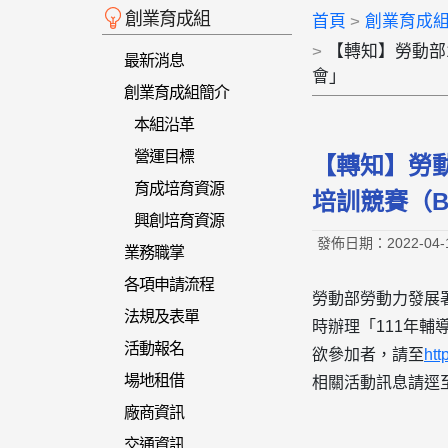
創業育成組
首頁
創業育成
【轉知】勞動部11
最新消息
會」
創業育成組簡介
本組沿革
營運目標
【轉知】勞動
育成培育資源
培訓競賽（Be
興創培育資源
發佈日期：2022-04-
業務職掌
各項申請流程
勞動部勞動力發展署
法規及表單
時辦理「111年輔
活動報名
欲參加者，請至
htt
場地租借
相關活動訊息請逕
廠商資訊
交通資訊