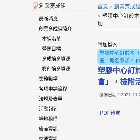
創業育成組
首頁
創業育成
塑膠中心訂於本（
最新消息
加。
創業育成組簡介
本組沿革
附加檔案：
營運目標
塑膠中心訂於本（1
育成培育資源
邀 報名參加。.pd
興創培育資源
塑膠中心訂於
業務職掌
會」，檢附
各項申請流程
發佈日期：2021-11-
法規及表單
活動報名
PDF預覽
場地租借
廠商資訊
交通資訊