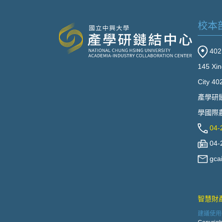
校本
40
145 Xin
City 40
產學研
學國際農
04-
04-
gca
智慧財
建議使用Go