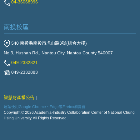
04-36068996
南投校區
540 南投縣南投市虎山路3號(綜合大樓)
No.3, Hushan Rd., Nantou City, Nantou County 540007
049-2332821
049-2332883
智慧財產權公告
建議使用Google Chrome、Edge或Firefox瀏覽器
Copyright © 2026 Academia-Industry Collaboration Center of National Chung
Hsing University. All Rights Reserved.