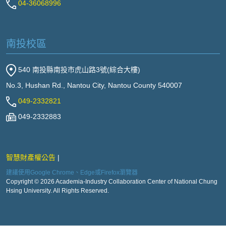
04-36068996
南投校區
540 南投縣南投市虎山路3號(綜合大樓)
No.3, Hushan Rd., Nantou City, Nantou County 540007
049-2332821
049-2332883
智慧財產權公告
建議使用Google Chrome、Edge或Firefox瀏覽器
Copyright © 2026 Academia-Industry Collaboration Center of National Chung
Hsing University. All Rights Reserved.