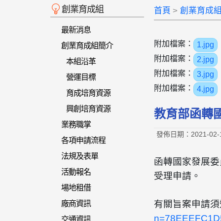
創業育成組
首頁
創業育成
最新消息
附加檔案：
1.jpg
創業育成組簡介
附加檔案：
2.jpg
本組沿革
附加檔案：
3.jpg
營運目標
附加檔案：
4.jpg
育成培育資源
興創培育資源
教育部函轉
業務職掌
發佈日期：2021-02-
各項申請流程
法規及表單
函轉國家發展委員
活動報名
受理申請。
場地租借
有關旨案申請須
廠商資訊
n=78EEEFC1D
交通資訊