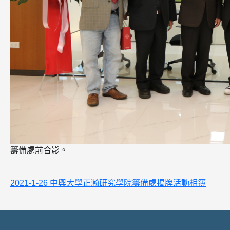
籌備處前合影。
2021-1-26 中興大學正瀚研究學院籌備處揭牌活動相簿