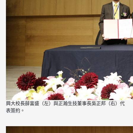
興大校長薛富盛（左）與正瀚生技董事長吳正邦（右）代
表簽約。