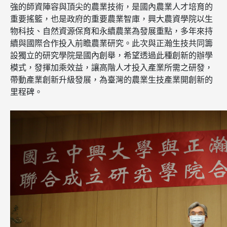
強的師資陣容與頂尖的農業技術，是國內農業人才培育的
重要搖籃，也是政府的重要農業智庫，興大農資學院以生
物科技、自然資源保育和永續農業為發展重點，多年來持
續與國際合作投入前瞻農業研究。此次與正瀚生技共同籌
設獨立的研究學院是國內創舉，希望透過此種創新的辦學
模式，發揮加乘效益，讓高階人才投入產業所需之研發，
帶動產業創新升級發展，為臺灣的農業生技產業開創新的
里程碑。