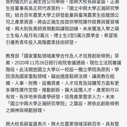
簽約儀式於正瀚生技公司舉辦，由興大校長薛富盛、正瀚
生技董事長吳正邦代表簽約。「國立
中興大學
正瀚研究學
院」結合百年農業大學之研發能量與臺灣農業生技龍頭公
司之產業資源，將由正瀚生技提供學院運作經費與實習場
域，興大則負責師資規劃與課程訓練，未來獲准入學之碩
士生每人每月有2萬元、博士生3至5萬元獎學金，希望吸
引優秀青年投入高階農業技術研發。
教育部「國家重點領域產學合作及人才培育創新條例」草
案，2020年11月26日經行政院會議通過，現在立法院審議
階段。此法開放國立大學以一校設一獨立學院為原則，學
院須為國家重點領域，藉由適度鬆綁法規，讓高教在組
織、人事、財務、設備資產、人才培育及採購等方面有更
多彈性運作空間，推動創新，擴大延攬人才，產業則可以
有效、有序地參與產學研發，培育產業需求人力。未來
「國立
中興大學
正瀚研究學院」之籌設，將依此創新條例
之精神與規範辦理。
興大校長薛富盛表示，興大在農業領域深耕百年，具有堅