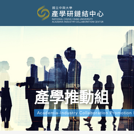
產學推動組
Academia-Industry Collaboration Promotion 