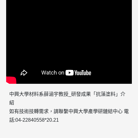
中興大學材料系薛涵宇教授_研發成果「抗藻塗料」介
紹
如有技術技轉需求，請聯繫中興大學產學研鏈結中心 電
話:04-22840558*20.21