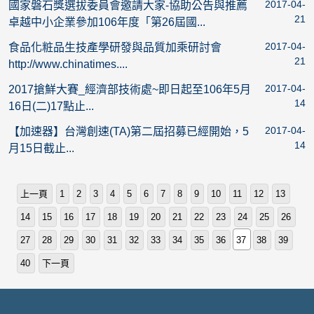
2017-04-
國家磐石獎選拔委員會邀請大家-協助公告與推薦
21
卓越中小企業參加106年度「第26屆國...
2017-04-
食品化粧品生技產學研發與品質加乘研討會
21
http://www.chinatimes....
2017-04-
2017搶鮮大賽_經濟部技術處~即日起至106年5月
14
16日(二)17點止...
2017-04-
【加速器】台灣創速(TA)第二屆招募已經開始，5
14
月15日截止...
上一頁
1
2
3
4
5
6
7
8
9
10
11
12
13
14
15
16
17
18
19
20
21
22
23
24
25
26
27
28
29
30
31
32
33
34
35
36
37
38
39
40
下一頁