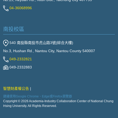
04-36068996
南投校區
540 南投縣南投市虎山路3號(綜合大樓)
No.3, Hushan Rd., Nantou City, Nantou County 540007
049-2332821
049-2332883
智慧財產權公告
建議使用Google Chrome、Edge或Firefox瀏覽器
Copyright © 2026 Academia-Industry Collaboration Center of National Chung
Hsing University. All Rights Reserved.