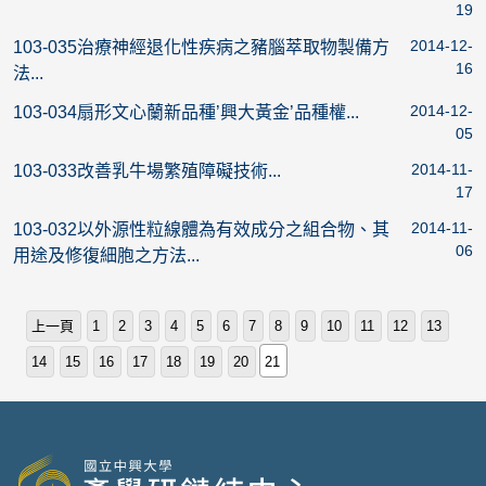
19
2014-12-
103-035治療神經退化性疾病之豬腦萃取物製備方
16
法...
2014-12-
103-034扇形文心蘭新品種’興大黃金’品種權...
05
2014-11-
103-033改善乳牛場繁殖障礙技術...
17
2014-11-
103-032以外源性粒線體為有效成分之組合物、其
06
用途及修復細胞之方法...
上一頁
1
2
3
4
5
6
7
8
9
10
11
12
13
14
15
16
17
18
19
20
21