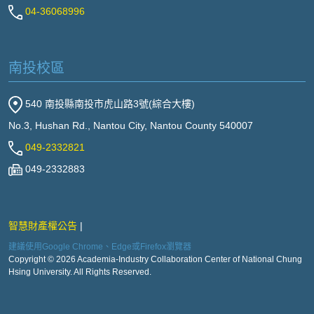
04-36068996
南投校區
540 南投縣南投市虎山路3號(綜合大樓)
No.3, Hushan Rd., Nantou City, Nantou County 540007
049-2332821
049-2332883
智慧財產權公告
建議使用Google Chrome、Edge或Firefox瀏覽器
Copyright © 2026 Academia-Industry Collaboration Center of National Chung
Hsing University. All Rights Reserved.